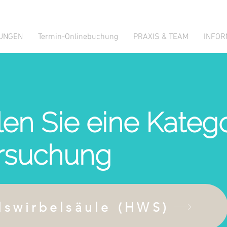
TUNGEN
Termin-Onlinebuchung
PRAXIS & TEAM
INFOR
len Sie eine Katego
ersuchung
swirbelsäule (HWS)