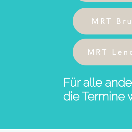
MRT Bru
MRT Lend
Für alle and
die Termine w